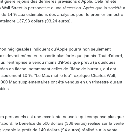
ont guère réjouis des dernières prévisions d'Apple. Cela reflète
Wall Street la perspective d'une récession. Après que la société a
 de 14 % aux estimations des analystes pour le premier trimestre
atteindre 137,93 dollars (93,24 euros).
s non négligeables indiquent qu'Apple pourra non seulement
is devrait même en ressortir plus forte que jamais. Tout d'abord,
ûr, l'entreprise a vendu moins d'iPods que prévu (à quelques
tées en flèche, notamment celles de l'iMac de bureau, qui ont
seulement 10 %. "Le Mac met le feu", explique Charles Wolf,
000 Mac supplémentaires ont été vendus en un trimestre durant
ables.
teurs personnels est une excellente nouvelle qui compense plus que
abord, le bénéfice de 500 dollars (338 euros) réalisé sur la vente
igeable le profit de 140 dollars (94 euros) réalisé sur la vente