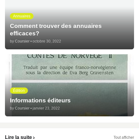
Annuaires
Comment trouver des annuaires
efficaces?
by
Coursier
•
octobre 30, 2022
Édition
Informations éditeurs
by
Coursier
•
janvier 23, 2022
Lire la suite
Tout afficher