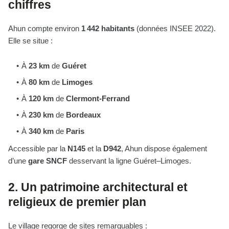
chiffres
Ahun compte environ
1 442 habitants
(données INSEE 2022).
Elle se situe :
À
23 km
de
Guéret
À
80 km
de
Limoges
À
120 km
de
Clermont-Ferrand
À
230 km
de
Bordeaux
À
340 km
de
Paris
Accessible par la
N145
et la
D942
, Ahun dispose également
d’une
gare SNCF
desservant la ligne Guéret–Limoges.
2. Un patrimoine architectural et
religieux de premier plan
Le village regorge de sites remarquables :